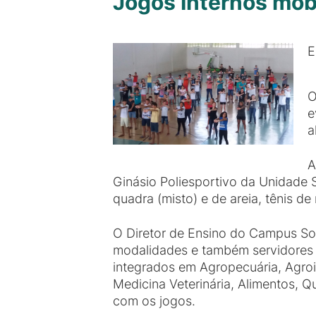
Jogos Internos mo
E
O
e
a
A
Ginásio Poliesportivo da Unidade 
quadra (misto) e de areia, tênis de
O Diretor de Ensino do Campus Sou
modalidades e também servidores n
integrados em Agropecuária, Agroi
Medicina Veterinária, Alimentos, 
com os jogos.