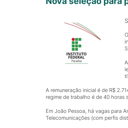
Nova seleção para p
S
O
i
S
A
l
t
A remuneração inicial é de R$ 2.71
regime de trabalho é de 40 horas 
Em João Pessoa, há vagas para Arte
Telecomunicações (com perfis dist