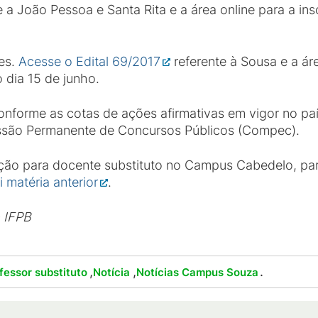
 a João Pessoa e Santa Rita e a área online para a insc
es.
Acesse o Edital 69/2017
referente à Sousa e a áre
 o dia 15 de junho.
onforme as cotas de ações afirmativas em vigor no paí
issão Permanente de Concursos Públicos (Compec).
ção para docente substituto no Campus Cabedelo, para
i matéria anterior
.
o IFPB
,
,
.
fessor substituto
Notícia
Notícias Campus Souza