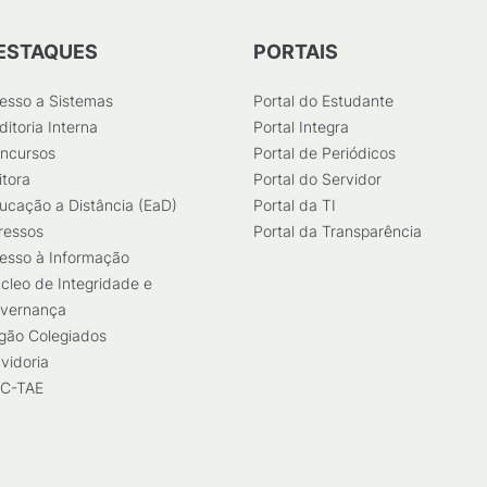
ESTAQUES
PORTAIS
esso a Sistemas
Portal do Estudante
ditoria Interna
Portal Integra
ncursos
Portal de Periódicos
itora
Portal do Servidor
ucação a Distância (EaD)
Portal da TI
ressos
Portal da Transparência
esso à Informação
cleo de Integridade e
vernança
gão Colegiados
vidoria
C-TAE