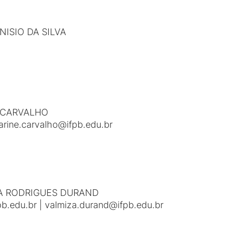
ISIO DA SILVA
A CARVALHO
arine.carvalho@ifpb.edu.br
A RODRIGUES DURAND
pb.edu.br | valmiza.durand@ifpb.edu.br