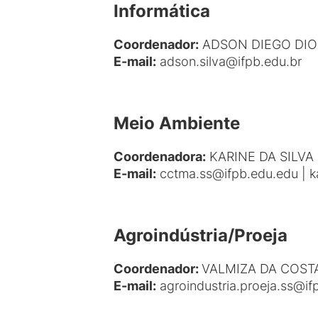
Informática
Coordenador:
ADSON DIEGO DION
E-mail
:
adson.silva@ifpb.edu.br
Meio Ambiente
Coordenadora:
KARINE DA SILV
E-mail:
cctma.ss@ifpb.edu.edu | k
Agroindústria/Proeja
Coordenador:
VALMIZA DA COST
E-mail
:
agroindustria.proeja.ss@if