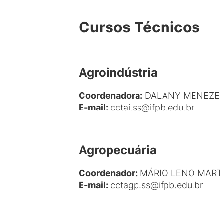
Cursos Técnicos
Agroindústria
Coordenadora:
DALANY MENEZES
E-mail
:
cctai.ss@ifpb.edu.br
Agropecuária
Coordenador:
MÁRIO LENO MART
E-mail
:
cctagp.ss@ifpb.edu.br