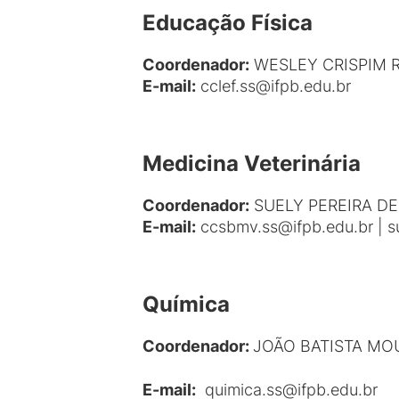
Educação Física
Coordenador:
WESLEY CRISPIM
E-mail
:
cclef.ss@ifpb.edu.br
Medicina Veterinária
Coordenador:
SUELY PEREIRA DE
E-mail
:
ccsbmv.ss@ifpb.edu.br | su
Química
Coordenador:
JOÃO BATISTA MO
E-mail
:
quimica.ss@ifpb.edu.br