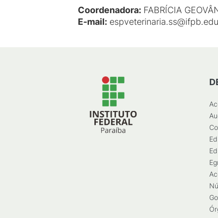
Coordenadora:
FABRÍCIA GEOVÂN
E-mail
:
espveterinaria.ss@ifpb.edu
D
Ac
Au
Co
Ed
Ed
Eg
Ac
Nú
Go
Ór