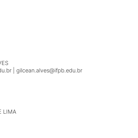
VES
.br | gilcean.alves@ifpb.edu.br
E LIMA