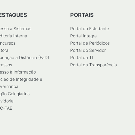
ESTAQUES
PORTAIS
esso a Sistemas
Portal do Estudante
ditoria Interna
Portal Integra
ncursos
Portal de Periódicos
itora
Portal do Servidor
ucação a Distância (EaD)
Portal da TI
ressos
Portal da Transparência
esso à Informação
cleo de Integridade e
vernança
gão Colegiados
vidoria
C-TAE