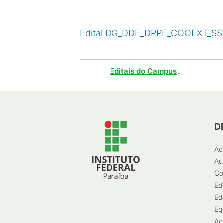
Edital DG_DDE_DPPE_COOEXT_SS n
Tags :
.
Editais do Campus
D
Ac
Au
Co
Ed
Ed
Eg
Ac