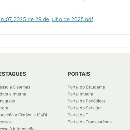
_07_2025 de 29 de julho de 2025.pdf
(
PDF
/
292
KB
)
ESTAQUES
PORTAIS
esso a Sistemas
Portal do Estudante
ditoria Interna
Portal Integra
ncursos
Portal de Periódicos
itora
Portal do Servidor
ucação a Distância (EaD)
Portal da TI
ressos
Portal da Transparência
esso à Informação