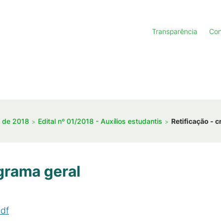
Transparência
Con
s de 2018
Edital nº 01/2018 - Auxílios estudantis
Retificação - 
grama geral
df
(
PDF
/
207
KB
)