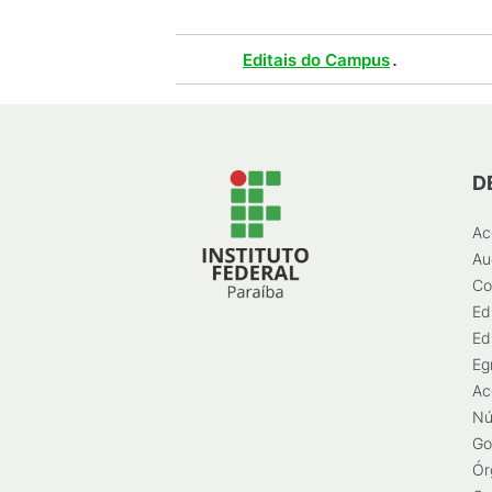
Tags :
.
Editais do Campus
D
Ac
Au
Co
Ed
Ed
Eg
Ac
Nú
Go
Ór