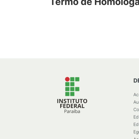
Termo de Homolog
D
Ac
Au
Co
Ed
Ed
Eg