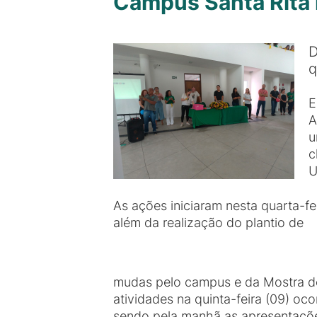
Campus Santa Rita 
D
q
E
A
u
c
U
As ações iniciaram nesta quarta-fe
além da realização do plantio de
mudas pelo campus e da Mostra de
atividades na quinta-feira (09) oco
sendo pela manhã as apresentações