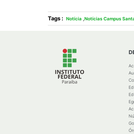
Tags :
,
Notícia
Notícias Campus Santa
D
Ac
Au
Co
Ed
Ed
Eg
Ac
Nú
Go
Ór