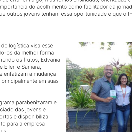
mportância do acolhimento como facilitador da jornad
que outros jovens tenham essa oportunidade e que o I
de logística visa esse
do-os da melhor forma
lhendo os frutos, Edvania
e Ellen e Samara,
e enfatizam a mudança
s principalmente em suas
ograma parabenizaram e
ciado das jovens e
rtas e disponibiliza
nto para a empresa
us.