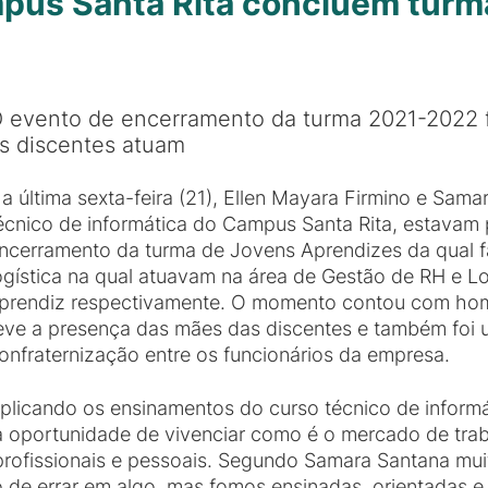
pus Santa Rita concluem turm
 evento de encerramento da turma 2021-2022 f
s discentes atuam
a última sexta-feira (21), Ellen Mayara Firmino e Sama
écnico de informática do Campus Santa Rita, estavam
ncerramento da turma de Jovens Aprendizes da qual
ogística na qual atuavam na área de Gestão de RH e L
prendiz respectivamente. O momento contou com hom
eve a presença das mães das discentes e também foi
onfraternização entre os funcionários da empresa.
plicando os ensinamentos do curso técnico de inform
a oportunidade de vivenciar como é o mercado de trab
profissionais e pessoais. Segundo Samara Santana mu
 errar em algo, mas fomos ensinadas, orientadas e 