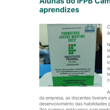
Alunas do IFPB Cam
aprendizes
O
a
N
t
e
l
a
t
c
A
da empresa, as discentes tiveram 
desenvolvimento das habilidades 
“No começo estávamos com medo de