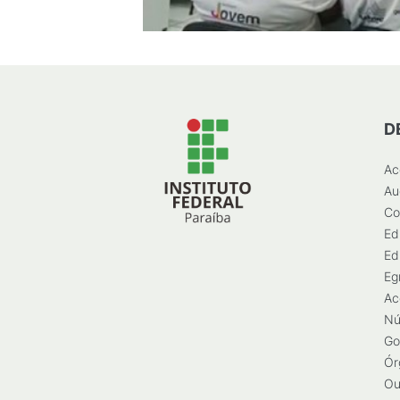
D
Ac
Au
Co
Ed
Ed
Eg
Ac
Nú
Go
Ór
Ou