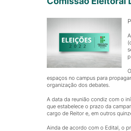
Comissão Eleitoral 
P
A
(
s
p
O
espaços no campus para propagand
organização dos debates.
A data da reunião condiz com o in
que estabelece o prazo da campan
cargo de Reitor e, em outros quinz
Ainda de acordo com o Edital, o p