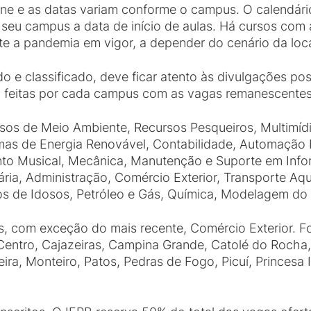
line e as datas variam conforme o campus. O calendári
eu campus a data de início de aulas. Há cursos com a
nte a pandemia em vigor, a depender do cenário da loc
e classificado, deve ficar atento às divulgações pos
 feitas por cada campus com as vagas remanescentes 
sos de Meio Ambiente, Recursos Pesqueiros, Multimídia
mas de Energia Renovável, Contabilidade, Automação In
mento Musical, Mecânica, Manutenção e Suporte em Info
ária, Administração, Comércio Exterior, Transporte Aq
s de Idosos, Petróleo e Gás, Química, Modelagem do 
s, com exceção do mais recente, Comércio Exterior. F
entro, Cajazeiras, Campina Grande, Catolé do Rocha, 
a, Monteiro, Patos, Pedras de Fogo, Picuí, Princesa Is