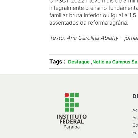
O PSCT 2022.1 teve mais de 9 mil 
integralmente o ensino fundament
familiar bruta inferior ou igual a 1
assentados da reforma agrária.
Texto: Ana Carolina Abiahy – jorna
Tags :
,
Destaque
Notícias Campus Sa
D
Ac
Au
Co
Ed