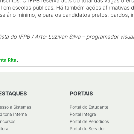
inscritos. O IFPB reserva 50% do total das vagas ofer
al em escolas públicas. Há também ações afirmativas 
,5 salário mínimo, e para os candidatos pretos, pardos, 
lista do IFPB / Arte: Luzivan Silva – programador visua
.
nta Rita
ESTAQUES
PORTAIS
esso a Sistemas
Portal do Estudante
ditoria Interna
Portal Integra
ncursos
Portal de Periódicos
itora
Portal do Servidor