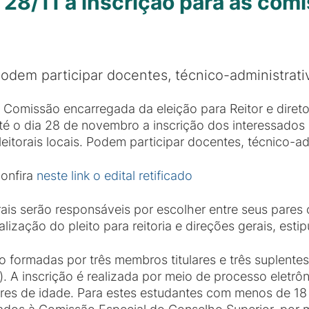
 28/11 a inscrição para as comi
odem participar docentes, técnico-administrati
 Comissão encarregada da eleição para Reitor e diret
té o dia 28 de novembro a inscrição dos interessado
leitorais locais. Podem participar docentes, técnico-ad
onfira
neste link o edital retificado
is serão responsáveis por escolher entre seus pares
alização do pleito para reitoria e direções gerais, esti
ão formadas por três membros titulares e três suplent
). A inscrição é realizada por meio de processo eletr
es de idade. Para estes estudantes com menos de 18 