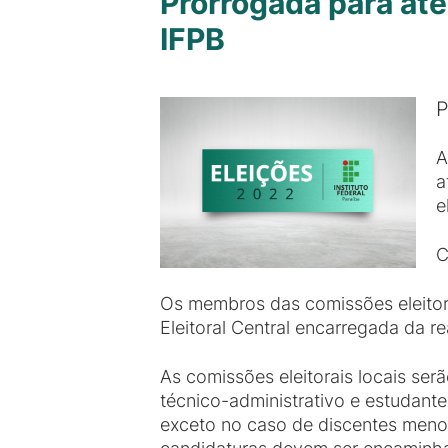
Prorrogada para até
IFPB
P
A
a
e
C
Os membros das comissões eleitora
Eleitoral Central encarregada da re
As comissões eleitorais locais ser
técnico-administrativo e estudante
exceto no caso de discentes menor