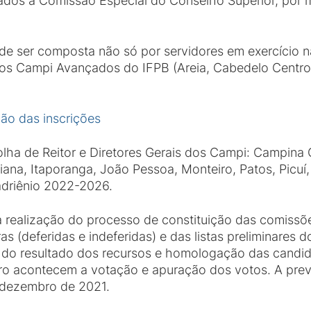
dos à Comissão Especial do Conselho Superior, por m
ode ser composta não só por servidores em exercício na
dos Campi Avançados do IFPB (Areia, Cabedelo Centro
ação das inscrições
olha de Reitor e Diretores Gerais dos Campi: Campina
ana, Itaporanga, João Pessoa, Monteiro, Patos, Picuí, 
adriênio 2022-2026.
ealização do processo de constituição das comissões
as (deferidas e indeferidas) e das listas preliminares d
do resultado dos recursos e homologação das candida
ro acontecem a votação e apuração dos votos. A pre
e dezembro de 2021.