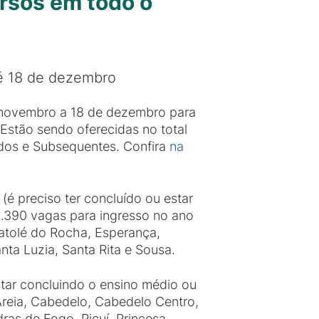
rsos em todo o
até 18 de dezembro
de novembro a 18 de dezembro para
Estão sendo oferecidas no total
ados e Subsequentes. Confira
na
é preciso ter concluído ou estar
2.390 vagas para ingresso no ano
atolé do Rocha, Esperança,
anta Luzia, Santa Rita e Sousa.
tar concluindo o ensino médio ou
Areia, Cabedelo, Cabedelo Centro,
ras de Fogo, Picuí, Princesa