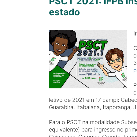
PSCT 2021: IFPB in
estado
I
O
o
3
p
P
c
letivo de 2021 em 17 campi: Cabe
Guarabira, Itabaiana, Itaporanga, J
Para o PSCT na modalidade Subsequ
equivalente) para ingresso no pri
Cajazeiras, Campina Grande, Esper