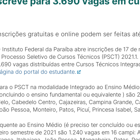
screve para 3.690 vagas em cu
nscrições gratuitas e online podem ser feitas 
 Instituto Federal da Paraíba abre inscrições de 17 
 Processo Seletivo de Cursos Técnicos (PSCT) 2021.1. 
.690 vagas distribuídas entre Cursos Técnicos Integr
ágina do portal do estudante.
ara o PSCT na modalidade Integrado ao Ensino Médio (
oncluindo o ensino fundamental ou equivalente ) são 
delo, Cabedelo Centro, Cajazeiras, Campina Grande, C
oão Pessoa, Monteiro, Patos, Picuí, Princesa Isabel, S
ente ao Ensino Médio (é preciso ter concluído ou es
meiro semestre de 2021 são 1.240 vagas em 16 campi: 
ança, Itabaiana, João Pessoa, Mangabeira, Patos, Ped