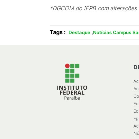
*DGCOM do IFPB com alterações 
Tags :
,
Destaque
Notícias Campus Sa
D
Ac
Au
Co
Ed
Ed
Eg
Ac
Nú