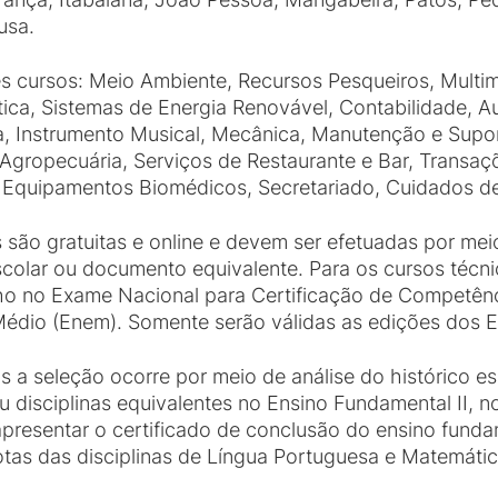
usa.
s cursos: Meio Ambiente, Recursos Pesqueiros, Multimí
tica, Sistemas de Energia Renovável, Contabilidade, A
ica, Instrumento Musical, Mecânica, Manutenção e Sup
 Agropecuária, Serviços de Restaurante e Bar, Transaçõ
 Equipamentos Biomédicos, Secretariado, Cuidados de
 são gratuitas e online e devem ser efetuadas por me
escolar ou documento equivalente. Para os cursos técn
o no Exame Nacional para Certificação de Competênc
édio (Enem). Somente serão válidas as edições dos 
 a seleção ocorre por meio de análise do histórico es
 disciplinas equivalentes no Ensino Fundamental II, no
apresentar o certificado de conclusão do ensino funda
tas das disciplinas de Língua Portuguesa e Matemátic