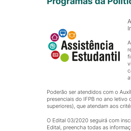
Programas da Políti
A
I
A
r
f
v
c
a
Poderão ser atendidos com o Auxíl
presenciais do IFPB no ano letivo
superiores), que atendam aos critér
O Edital 03/2020 seguirá com insc
Edital, preencha todas as informa