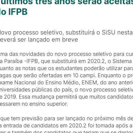
últimos três anos serão aceita
do IFPB
ovo processo seletivo, substituirá o SiSU nesta
everá ser lançado em breve
ma das novidades do novo processo seletivo para curs
a Paraíba -IFPB, que substituirá em 2020.2, o Sistema
uanto as notas que os estudantes poderão utilizar para
agas que serão ofertadas em 10 campi. Enquanto o pr
xame Nacional do Ensino Médio, ENEM, do ano anterio
niversidades públicas do país, o novo processo seleti
 2019. Essa mudança permitirá que muitos candidato
essarem no ensino superior.
 que tem previsão para ser lançado no próximo mês de
 a entrada de candidatos em 2020.2 foi tomada após 
es e também dos candidatos que teriam que se desloc