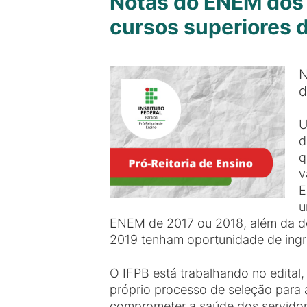
Notas do ENEM dos 
cursos superiores 
N
d
U
d
q
v
E
u
ENEM de 2017 ou 2018, além da de
2019 tenham oportunidade de ingr
O IFPB está trabalhando no edital,
próprio processo de seleção para
comprometer a saúde dos servidor