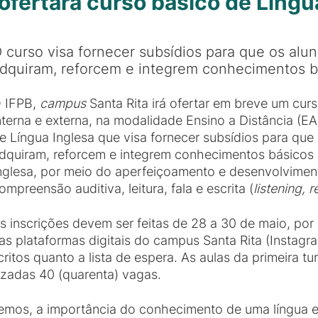
ofertará curso básico de Língu
 curso visa fornecer subsídios para que os alu
dquiram, reforcem e integrem conhecimentos b
 IFPB,
campus
Santa Rita irá ofertar em breve um cu
nterna e externa, na modalidade Ensino a Distância (E
e Língua Inglesa que visa fornecer subsídios para que
dquiram, reforcem e integrem conhecimentos básicos
nglesa, por meio do aperfeiçoamento e desenvolviment
ompreensão auditiva, leitura, fala e escrita (
listening, 
s inscrições devem ser feitas de 28 a 30 de maio, por
as plataformas digitais do campus Santa Rita (Instagra
scritos quanto a lista de espera. As aulas da primeira t
lizadas 40 (quarenta) vagas.
os, a importância do conhecimento de uma língua estr