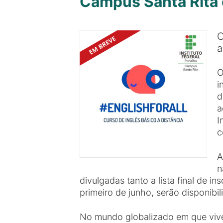
Campus Santa Rita 
O
a
O
i
d
a
I
c
A
n
divulgadas tanto a lista final de in
primeiro de junho, serão disponibi
No mundo globalizado em que vivem