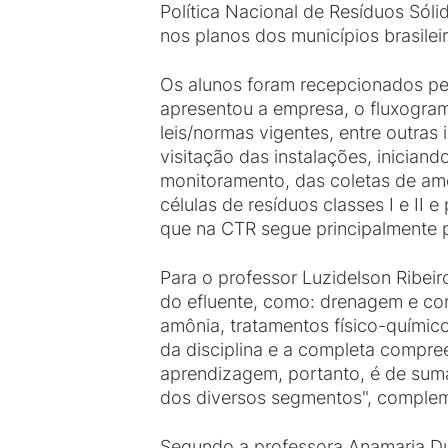
Política Nacional de Resíduos Sóli
nos planos dos municípios brasilei
Os alunos foram recepcionados pe
apresentou a empresa, o fluxogra
leis/normas vigentes, entre outra
visitação das instalações, inician
monitoramento, das coletas de amo
células de resíduos classes I e II 
que na CTR segue principalmente p
Para o professor Luzidelson Ribei
do efluente, como: drenagem e cont
amônia, tratamentos físico-químic
da disciplina e a completa compree
aprendizagem, portanto, é de suma
dos diversos segmentos", complem
Segundo a professora Anamaria Duar