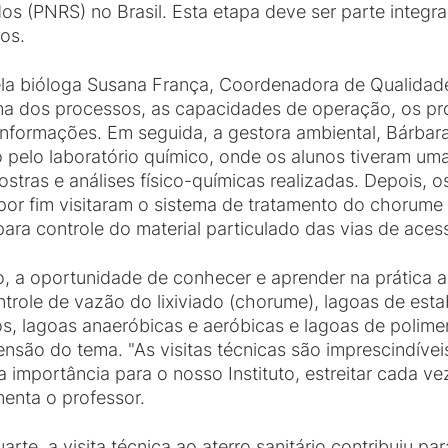
dos (PNRS) no Brasil. Esta etapa deve ser parte integ
ros.
la bióloga Susana França, Coordenadora de Qualidad
ma dos processos, as capacidades de operação, os pr
s informações. Em seguida, a gestora ambiental, Bárba
do pelo laboratório químico, onde os alunos tiveram um
stras e análises físico-químicas realizadas. Depois,
e por fim visitaram o sistema de tratamento do chorume 
ara controle do material particulado das vias de aces
ro, a oportunidade de conhecer e aprender na prática 
role de vazão do lixiviado (chorume), lagoas de estabi
os, lagoas anaeróbicas e aeróbicas e lagoas de polime
nsão do tema. "As visitas técnicas são imprescindíve
 importância para o nosso Instituto, estreitar cada v
enta o professor.
te, a visita técnica ao aterro sanitário contribuiu 