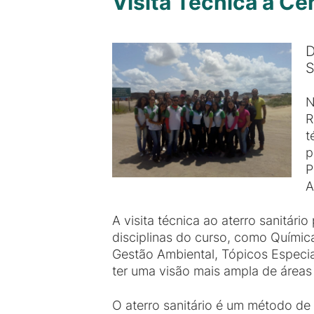
Visita Técnica à C
D
S
N
R
t
p
P
A
A visita técnica ao aterro sanitári
disciplinas do curso, como Quími
Gestão Ambiental, Tópicos Especi
ter uma visão mais ampla de área
O aterro sanitário é um método de 