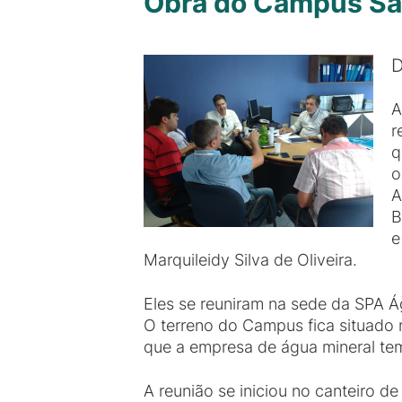
Obra do Campus San
D
A
r
q
o
A
B
e
Marquileidy Silva de Oliveira.
Eles se reuniram na sede da SPA Á
O terreno do Campus fica situado 
que a empresa de água mineral tem 
A reunião se iniciou no canteiro d