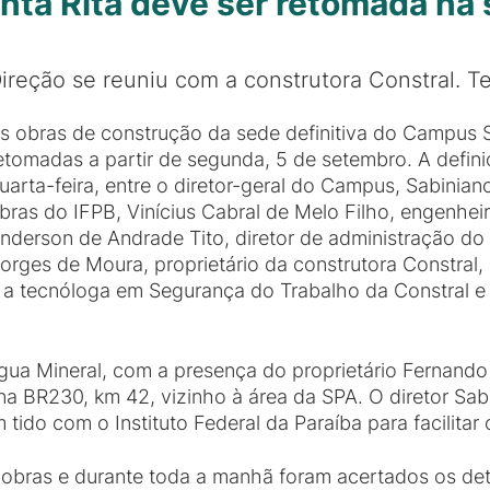
ta Rita deve ser retomada na 
ireção se reuniu com a construtora Constral. T
s obras de construção da sede definitiva do Campus 
etomadas a partir de segunda, 5 de setembro. A defini
uarta-feira, entre o diretor-geral do Campus, Sabinian
bras do IFPB, Vinícius Cabral de Melo Filho, engenheiro
nderson de Andrade Tito, diretor de administração do
orges de Moura, proprietário da construtora Constral
 a tecnóloga em Segurança do Trabalho da Constral e 
gua Mineral, com a presença do proprietário Fernand
na BR230, km 42, vizinho à área da SPA. O diretor Sab
tido com o Instituto Federal da Paraíba para facilita
e obras e durante toda a manhã foram acertados os det