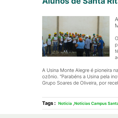
Alunos de Santa Rit
A
M
O
p
t
a
A Usina Monte Alegre é pioneira n
ozônio. “Parabéns a Usina pela in
Grupo Soares de Oliveira, por rece
Tags :
,
Notícia
Notícias Campus Santa