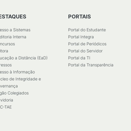
ESTAQUES
PORTAIS
esso a Sistemas
Portal do Estudante
ditoria Interna
Portal Integra
ncursos
Portal de Periódicos
itora
Portal do Servidor
ucação a Distância (EaD)
Portal da TI
ressos
Portal da Transparência
esso à Informação
cleo de Integridade e
vernança
gão Colegiados
vidoria
C-TAE