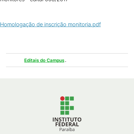
Homologação de inscrição monitoria.pdf
(
PDF
/
484
KB
)
Tags :
.
Editais do Campus