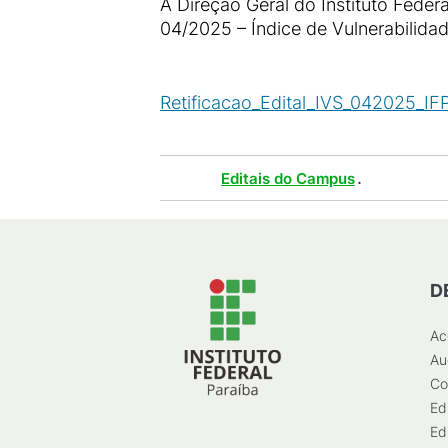
A Direção Geral do Instituto Feder
04/2025 – Índice de Vulnerabilidad
Retificacao_Edital_IVS_042025_IF
Tags :
.
Editais do Campus
D
Ac
Au
Co
Ed
Ed