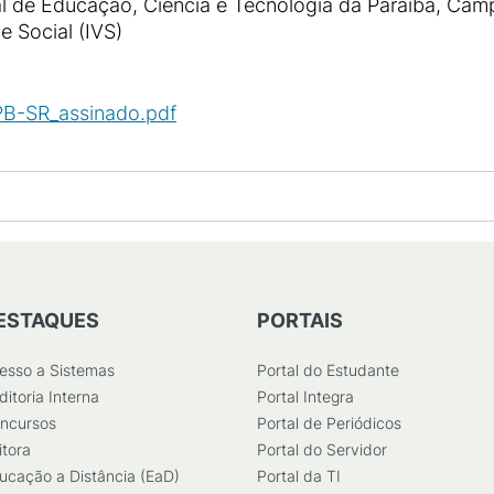
al de Educação, Ciência e Tecnologia da Paraíba, Campu
e Social (IVS)
PB-SR_assinado.pdf
(
PDF
/
656
KB
)
ESTAQUES
PORTAIS
esso a Sistemas
Portal do Estudante
ditoria Interna
Portal Integra
ncursos
Portal de Periódicos
itora
Portal do Servidor
ucação a Distância (EaD)
Portal da TI