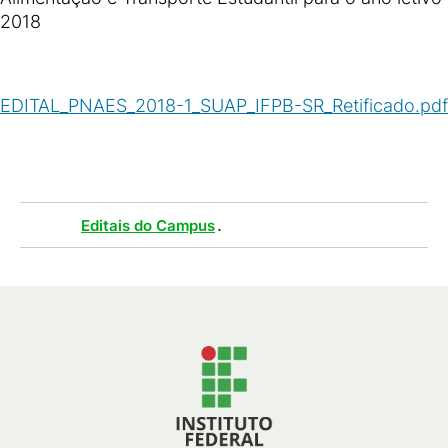
2018
EDITAL_PNAES_2018-1_SUAP_IFPB-SR_Retificado.pdf
(
PDF
/
495
KB
)
Tags :
.
Editais do Campus