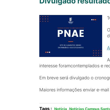
Divulgado resultado
1
O
d
A
A
interesse foramcontemplados e rece
Em breve será divulgado o cronogr
Maiores informações enviar e-mail
Tags :
,
Notícia
Notícias Campus Santa