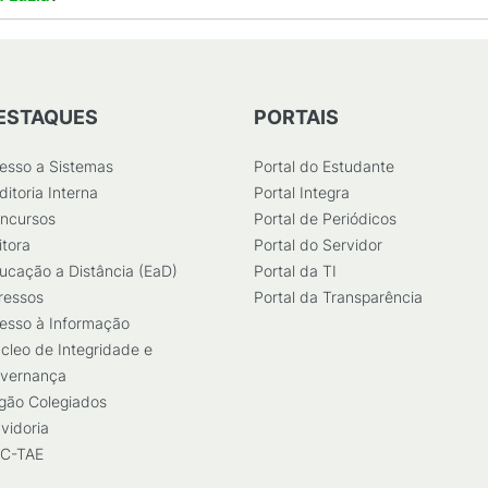
ESTAQUES
PORTAIS
esso a Sistemas
Portal do Estudante
ditoria Interna
Portal Integra
ncursos
Portal de Periódicos
itora
Portal do Servidor
ucação a Distância (EaD)
Portal da TI
ressos
Portal da Transparência
esso à Informação
cleo de Integridade e
vernança
gão Colegiados
vidoria
C-TAE