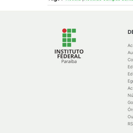
D
Ac
Au
Co
Ed
Ed
Eg
Ac
Nú
Go
Ór
Ou
RS