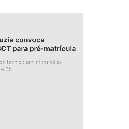
uzia convoca
CT para pré-matrícula
 de técnico em informática
 e 25.