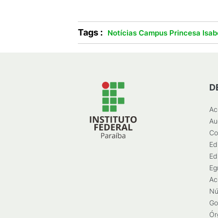
Tags :
Notícias Campus Princesa Isab
D
Ac
Au
Co
Ed
Ed
Eg
Ac
Nú
Go
Ór