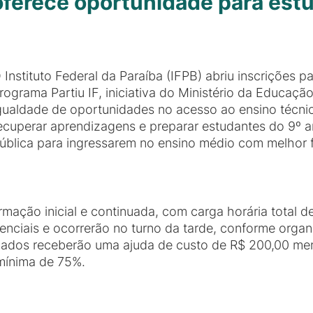
 oferece oportunidade para est
 Instituto Federal da Paraíba (IFPB) abriu inscrições p
rograma Partiu IF, iniciativa do Ministério da Educaç
gualdade de oportunidades no acesso ao ensino técni
ecuperar aprendizagens e preparar estudantes do 9º 
ública para ingressarem no ensino médio com melhor
rmação inicial e continuada, com carga horária total d
senciais e ocorrerão no turno da tarde, conforme org
nados receberão uma ajuda de custo de R$ 200,00 men
mínima de 75%.