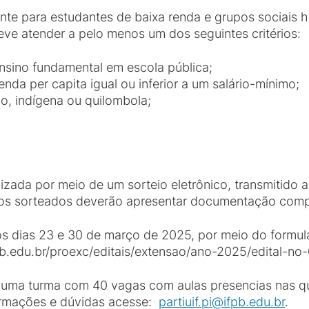
te para estudantes de baixa renda e grupos sociais hi
eve atender a pelo menos um dos seguintes critérios:
ensino fundamental em escola pública;
nda per capita igual ou inferior a um salário-mínimo;
o, indígena ou quilombola;
izada por meio de um sorteio eletrônico, transmitido ao
 sorteados deverão apresentar documentação comprob
os dias 23 e 30 de março de 2025, por meio do formulá
ifpb.edu.br/proexc/editais/extensao/ano-2025/edital-n
 uma turma com 40 vagas com aulas presencias nas qu
ormações e dúvidas acesse:
partiuif.pi@ifpb.edu.br
.