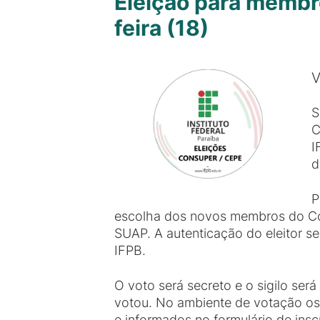
Eleição para membr
feira (18)
V
S
C
I
d
P
escolha dos novos membros do Con
SUAP. A autenticação do eleitor s
IFPB.
O voto será secreto e o sigilo será
votou. No ambiente de votação os 
e informados no formulário de insc