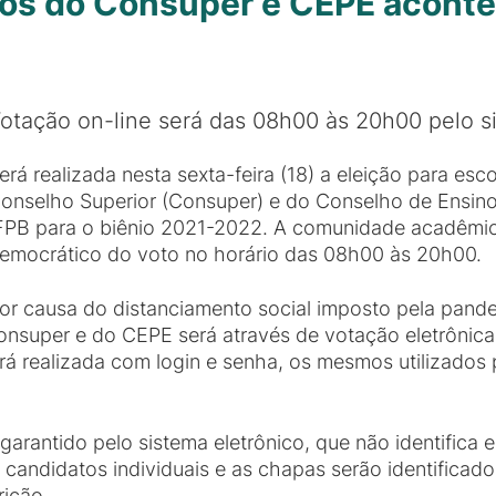
os do Consuper e CEPE aconte
otação on-line será das 08h00 às 20h00 pelo 
erá realizada nesta sexta-feira (18) a eleição para e
onselho Superior (Consuper) e do Conselho de Ensino
FPB para o biênio 2021-2022. A comunidade acadêmica
emocrático do voto no horário das 08h00 às 20h00.
or causa do distanciamento social imposto pela pand
super e do CEPE será através de votação eletrônica, 
erá realizada com login e senha, os mesmos utilizados
 garantido pelo sistema eletrônico, que não identifica e
candidatos individuais e as chapas serão identificad
rição.