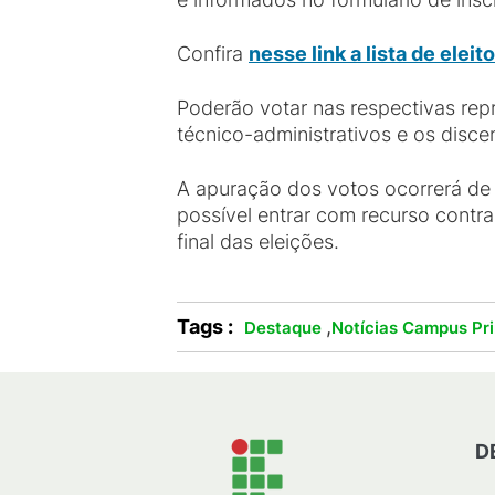
Confira
nesse link a lista de ele
Poderão votar nas respectivas re
técnico-administrativos e os disce
A apuração dos votos ocorrerá de
possível entrar com recurso contr
final das eleições.
Tags :
,
Destaque
Notícias Campus Pri
D