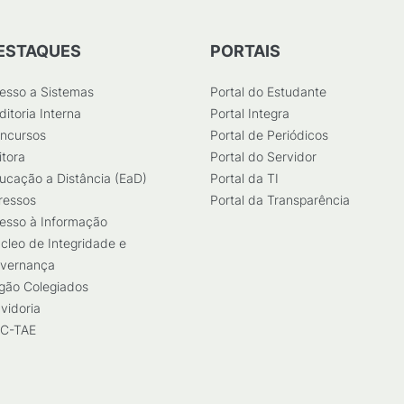
ESTAQUES
PORTAIS
esso a Sistemas
Portal do Estudante
ditoria Interna
Portal Integra
ncursos
Portal de Periódicos
itora
Portal do Servidor
ucação a Distância (EaD)
Portal da TI
ressos
Portal da Transparência
esso à Informação
cleo de Integridade e
vernança
gão Colegiados
vidoria
C-TAE