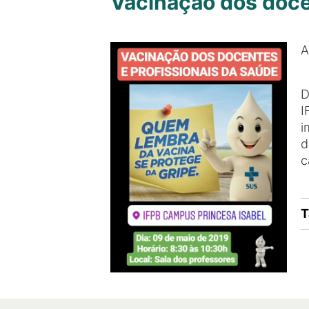
Vacinação dos doce
A
D
I
i
d
c
T