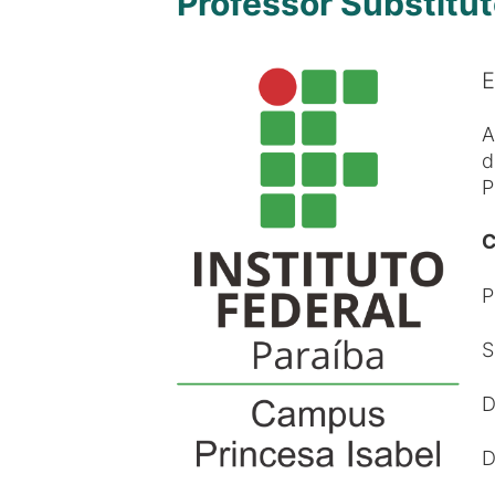
Professor Substitu
E
A
d
P
C
P
S
D
D