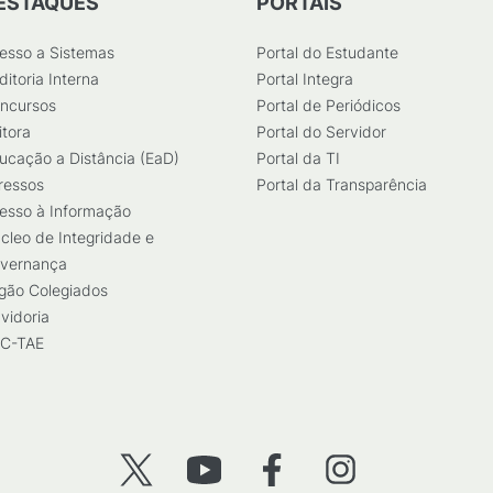
ESTAQUES
PORTAIS
esso a Sistemas
Portal do Estudante
ditoria Interna
Portal Integra
ncursos
Portal de Periódicos
itora
Portal do Servidor
ucação a Distância (EaD)
Portal da TI
ressos
Portal da Transparência
esso à Informação
cleo de Integridade e
vernança
gão Colegiados
vidoria
C-TAE