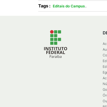
Tags :
.
Editais do Campus
D
Ac
Au
Co
Ed
Ed
Eg
Ac
Nú
Go
Ór
Ou
RS