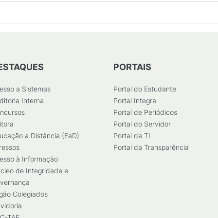
ESTAQUES
PORTAIS
esso a Sistemas
Portal do Estudante
ditoria Interna
Portal Integra
ncursos
Portal de Periódicos
itora
Portal do Servidor
ucação a Distância (EaD)
Portal da TI
ressos
Portal da Transparência
esso à Informação
cleo de Integridade e
vernança
gão Colegiados
vidoria
C-TAE