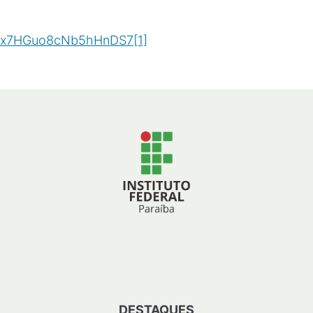
x7HGuo8cNb5hHnDS7[1]
(
/
1
MB
)
DESTAQUES