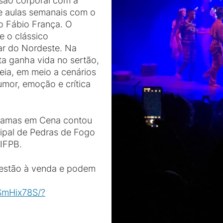
ssão corporal com a
de aulas semanais com o
go Fábio França. O
e o clássico
ar do Nordeste. Na
a ganha vida no sertão,
eia, em meio a cenários
umor, emoção e crítica
hamas em Cena contou
cipal de Pedras de Fogo
IFPB.
 estão à venda e podem
SmHix78S/?