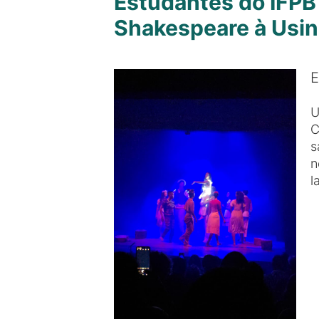
Estudantes do IFPB
Shakespeare à Usin
E
U
C
s
n
l