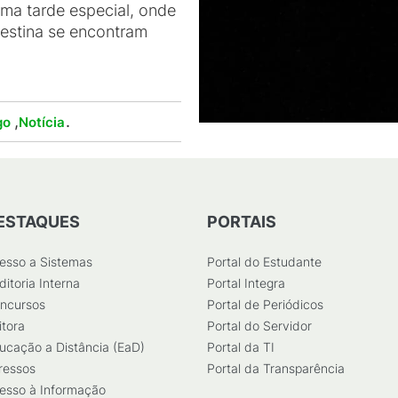
uma tarde especial, onde
rdestina se encontram
,
.
go
Notícia
ESTAQUES
PORTAIS
esso a Sistemas
Portal do Estudante
ditoria Interna
Portal Integra
ncursos
Portal de Periódicos
itora
Portal do Servidor
ucação a Distância (EaD)
Portal da TI
ressos
Portal da Transparência
esso à Informação