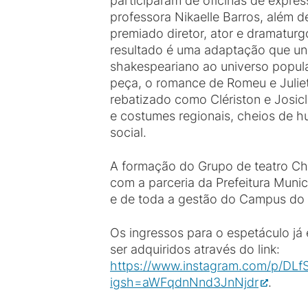
participaram de oficinas de expre
professora Nikaelle Barros, além 
premiado diretor, ator e dramatur
resultado é uma adaptação que un
shakespeariano ao universo popul
peça, o romance de Romeu e Juliet
rebatizado como Clériston e Josicl
e costumes regionais, cheios de h
social.
A formação do Grupo de teatro C
com a parceria da Prefeitura Muni
e de toda a gestão do Campus do 
Os ingressos para o espetáculo já
ser adquiridos através do link:
https://www.instagram.com/p/DLf
igsh=aWFqdnNnd3JnNjdr
.