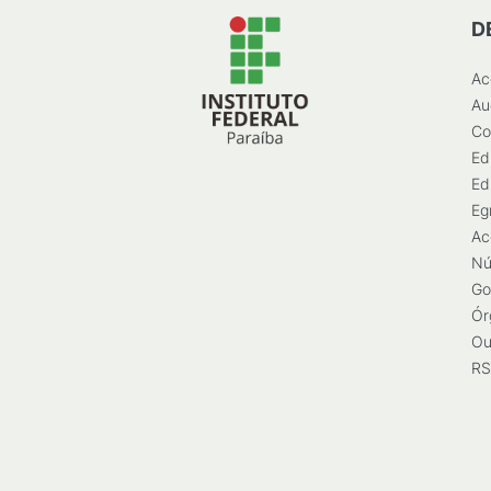
D
Ac
Au
Co
Ed
Ed
Eg
Ac
Nú
Go
Ór
Ou
RS