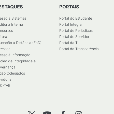
ESTAQUES
PORTAIS
esso a Sistemas
Portal do Estudante
ditoria Interna
Portal Integra
ncursos
Portal de Periódicos
itora
Portal do Servidor
ucação a Distância (EaD)
Portal da TI
ressos
Portal da Transparência
esso à Informação
cleo de Integridade e
vernança
gão Colegiados
vidoria
C-TAE