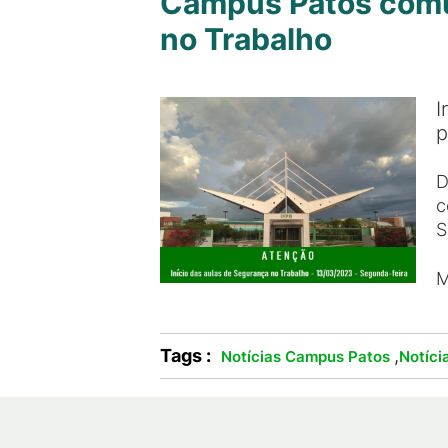
Campus Patos comun
no Trabalho
I
p
D
c
S
M
Tags :
,
Notícias Campus Patos
Notíci