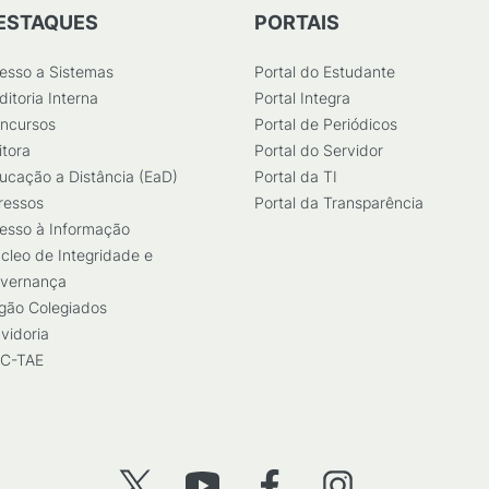
ESTAQUES
PORTAIS
esso a Sistemas
Portal do Estudante
ditoria Interna
Portal Integra
ncursos
Portal de Periódicos
itora
Portal do Servidor
ucação a Distância (EaD)
Portal da TI
ressos
Portal da Transparência
esso à Informação
cleo de Integridade e
vernança
gão Colegiados
vidoria
C-TAE