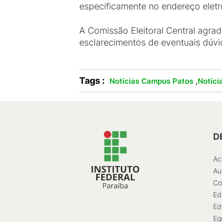
especificamente no endereço eletr
A Comissão Eleitoral Central agr
esclarecimentos de eventuais dúv
Tags :
,
Notícias Campus Patos
Notíci
D
Ac
Au
Co
Ed
Ed
Eg