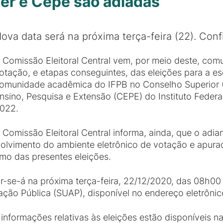
er e Cepe são adiadas
ova data será na próxima terça-feira (22). Con
 Comissão Eleitoral Central vem, por meio deste, com
otação, e etapas conseguintes, das eleições para a e
omunidade acadêmica do IFPB no Conselho Superior 
nsino, Pesquisa e Extensão (CEPE) do Instituto Federa
022.
 Comissão Eleitoral Central informa, ainda, que o ad
volvimento do ambiente eletrônico de votação e apur
smo das presentes eleições.
r-se-á na próxima terça-feira, 22/12/2020, das 08h00 
ção Pública (SUAP), disponível no endereço eletrônico:
nformações relativas às eleições estão disponíveis na