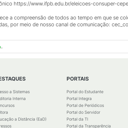
ônico https://www.ifpb.edu.br/eleicoes-consuper-cepe
adece a compreensão de todos ao tempo em que se col
idas, por meio de nosso canal de comunicação: cec_c
.
a
ESTAQUES
PORTAIS
esso a Sistemas
Portal do Estudante
ditoria Interna
Portal Integra
ncursos
Portal de Periódicos
itora
Portal do Servidor
ucação a Distância (EaD)
Portal da TI
ressos
Portal da Transparência