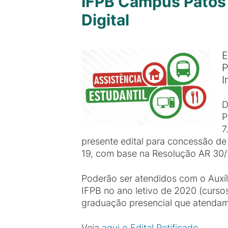
IFPB Campus Patos p
Digital
E
P
I
D
P
7
presente edital para concessão de
19, com base na Resolução AR 3
Poderão ser atendidos com o Auxíli
IFPB no ano letivo de 2020 (curso
graduação presencial que atendam a
Veja
aqui o Edital Retificado.