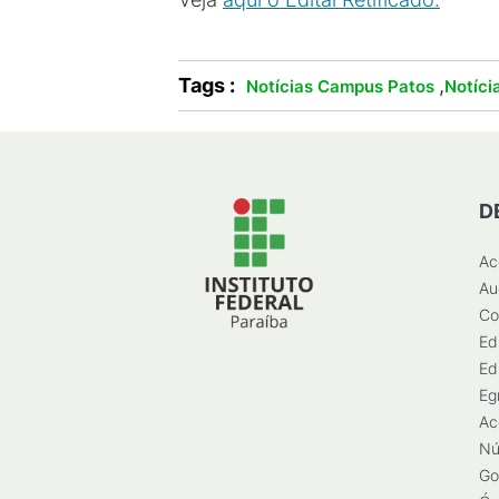
Tags :
,
Notícias Campus Patos
Notíci
D
Ac
Au
Co
Ed
Ed
Eg
Ac
Nú
Go