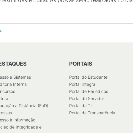
exo II deste Edital. As provas serão realizadas no dia
.
a
ESTAQUES
PORTAIS
esso a Sistemas
Portal do Estudante
ditoria Interna
Portal Integra
ncursos
Portal de Periódicos
itora
Portal do Servidor
ucação a Distância (EaD)
Portal da TI
ressos
Portal da Transparência
esso à Informação
cleo de Integridade e