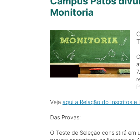
Campus Patos divulg
Monitoria
C
T
O
a
7
r
P
Veja
aqui a Relação do Inscritos e 
Das Provas:
O Teste de Seleção consistirá em 