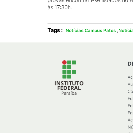
provas encontram-se listados no An
às 17:30h.
Tags :
,
Notícias Campus Patos
Notíci
D
Ac
Au
Co
Ed
Ed
Eg
Ac
Nú