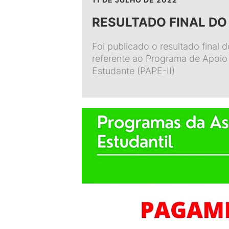
RESULTADO FINAL DO P
Foi publicado o resultado final 
referente ao Programa de Apoio
Estudante (PAPE-II)