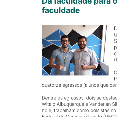
Da faculdade para o
faculdade
D
t
S
p
c
(
O
P
quatorze egressos (alunos que con
Dentre os egressos, dois se destac
Witalo Albuquerque e Vanderlan Si
hoje, trabalham como bolsistas n
Federal de Campina Grande (UFCG).