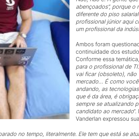
abençoados”, porque o no
diferente do piso salari
profissional júnior aqui
um profissional da indúst
Ambos foram questionad
continuidade dos estudos
Conforme essa temática,
para o profissional de TI
vai ficar (obsoleto), nã
mercado… É como você d
andando, as tecnologias
que é da área, é obriga
sempre se atualizando 
candidato ao mercado
”.
Vanderlan expressou sua 
 parado no tempo, literalmente. Ele tem que está se a