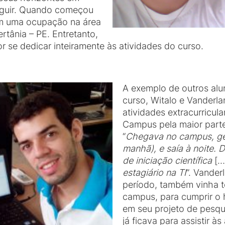
seguir. Quando começou
om uma ocupação na área
rtânia – PE. Entretanto,
r se dedicar inteiramente às atividades do curso.
A exemplo de outros al
curso, Witalo e Vanderl
atividades extracurricul
Campus pela maior parte
“
Chegava no campus, ge
manhã), e saía à noite. 
de iniciação científica
[…
estagiário na TI
”. Vander
período, também vinha t
campus, para cumprir o h
em seu projeto de pesqu
já ficava para assistir à