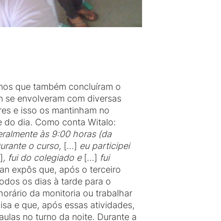
unos que também concluíram o
an se envolveram com diversas
ares e isso os mantinham no
 do dia. Como conta Witalo:
ralmente às 9:00 horas (da
Durante o curso,
[…]
eu participei
]
, fui do colegiado e
[…]
fui
lan expôs que, após o terceiro
odos os dias à tarde para o
orário da monitoria ou trabalhar
isa e que, após essas atividades,
s aulas no turno da noite. Durante a