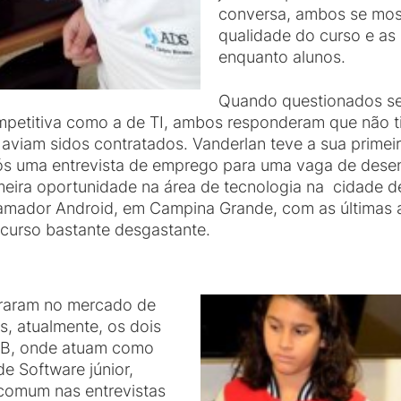
conversa, ambos se most
qualidade do curso e as
enquanto alunos.
Quando questionados se f
petitiva como a de TI, ambos responderam que não ti
aviam sidos contratados. Vanderlan teve a sua primeir
pós uma entrevista de emprego para uma vaga de desen
imeira oportunidade na área de tecnologia na cidade 
amador Android, em Campina Grande, com as últimas at
o curso bastante desgastante.
traram no mercado de
as, atualmente, os dois
LAB, onde atuam como
e Software júnior,
comum nas entrevistas