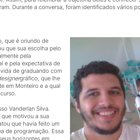
aram. Durante a conversa, foram identificados vários 
o, que é oriundo de
tou que sua escolha pelo
almente pela
l e pela expectativa de
 a vida de graduando com
designer
gráfico, que lhe
te em Monteiro e a qual
curso.
so Vanderlan Silva.
 que motivou a sua
atou que havia feito um
rea de programação. Essa
 seus horizontes em