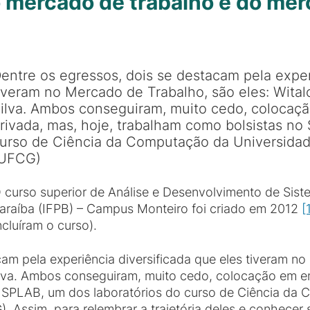
 mercado de trabalho e do mer
entre os egressos, dois se destacam pela exper
iveram no Mercado de Trabalho, são eles: Wita
ilva. Ambos conseguiram, muito cedo, colocaçã
rivada, mas, hoje, trabalham como bolsistas no
urso de Ciência da Computação da Universida
UFCG)
 curso superior de Análise e Desenvolvimento de Siste
araíba (IFPB) – Campus Monteiro foi criado em 2012
[
cluíram o curso).
am pela experiência diversificada que eles tiveram no
lva. Ambos conseguiram, muito cedo, colocação em emp
o SPLAB, um dos laboratórios do curso de Ciência da
 Assim, para relembrar a trajetória deles e conhecer 