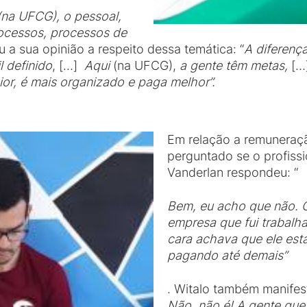
(na UFCG), o pessoal,
rocessos, processos de
 a sua opinião a respeito dessa temática: “
A diferença
 definido
, […]
Aqui
(na UFCG),
a gente têm metas,
[…
or, é mais organizado e paga melhor
”.
Em relação a remuneraçã
perguntado se o profiss
Vanderlan respondeu: “
Bem, eu acho que não. O
empresa que fui trabalha
cara achava que ele esta
pagando até demais
”
. Witalo também manifes
Não, não é! A gente que