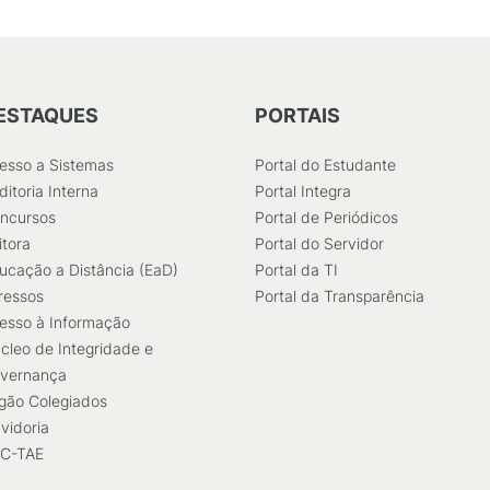
ESTAQUES
PORTAIS
esso a Sistemas
Portal do Estudante
ditoria Interna
Portal Integra
ncursos
Portal de Periódicos
itora
Portal do Servidor
ucação a Distância (EaD)
Portal da TI
ressos
Portal da Transparência
esso à Informação
cleo de Integridade e
vernança
gão Colegiados
vidoria
C-TAE