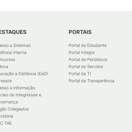
ESTAQUES
PORTAIS
esso a Sistemas
Portal do Estudante
ditoria Interna
Portal Integra
ncursos
Portal de Periódicos
itora
Portal do Servidor
ucação a Distância (EaD)
Portal da TI
ressos
Portal da Transparência
esso à Informação
cleo de Integridade e
vernança
gão Colegiados
vidoria
C-TAE