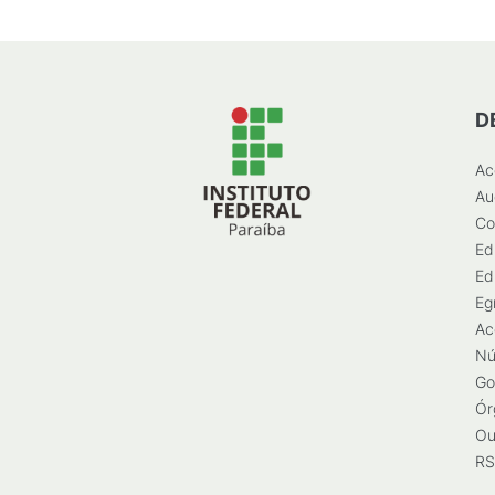
D
Ac
Au
Co
Ed
Ed
Eg
Ac
Nú
Go
Ór
Ou
RS