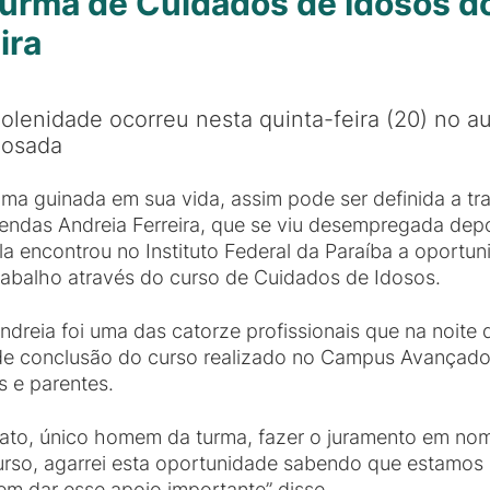
 turma de Cuidados de Idosos 
ira
olenidade ocorreu nesta quinta-feira (20) no au
osada
ma guinada em sua vida, assim pode ser definida a tr
endas Andreia Ferreira, que se viu desempregada depo
la encontrou no Instituto Federal da Paraíba a oportu
rabalho através do curso de Cuidados de Idosos.
ndreia foi uma das catorze profissionais que na noite d
do de conclusão do curso realizado no Campus Avança
 e parentes.
rato, único homem da turma, fazer o juramento em no
 curso, agarrei esta oportunidade sabendo que estam
em dar esse apoio importante” disse.