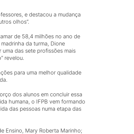
rofessores, e destacou a mudança
tros olhos”.
atamar de 58,4 milhões no ano de
 madrinha da turma, Dione
r uma das sete profissões mais
” revelou.
 ações para uma melhor qualidade
da.
forço dos alunos em concluir essa
a vida humana, o IFPB vem formando
 vida das pessoas numa etapa das
de Ensino, Mary Roberta Marinho;