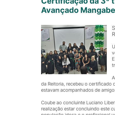
Certificação da 3ª
Avançado Mangabe
S
R
U
v
E
t
A
da Reitoria, recebeu o certifica
estavam acompanhados de amigos
Coube ao concluinte Luciano Libe
realização estar concluindo este
população idosa e o profissional v