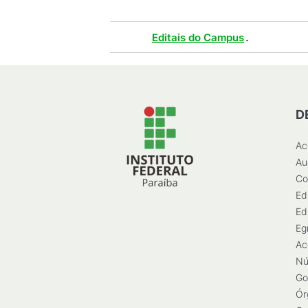
Tags :
.
Editais do Campus
D
Ac
Au
Co
Ed
Ed
Eg
Ac
Nú
Go
Ór