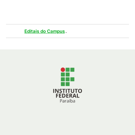
(
PDF
/
316
KB
)
Tags :
.
Editais do Campus