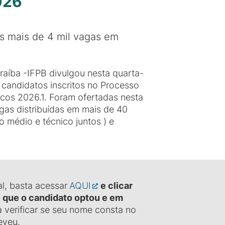
2026
as mais de 4 mil vagas em
araíba -IFPB divulgou nesta quarta-
 de candidatos inscritos no Processo
icos 2026.1. Foram ofertadas nesta
gas distribuídas em mais de 40
o médio e técnico juntos ) e
ial, basta acessar
AQUI
e clicar
e que o candidato optou e em
a verificar se seu nome consta no
eveu.