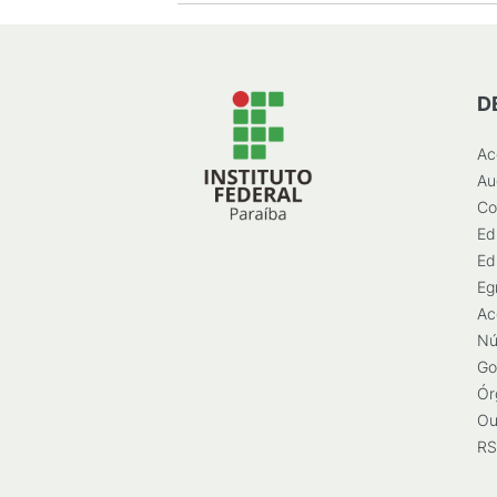
D
Ac
Au
Co
Ed
Ed
Eg
Ac
Nú
Go
Ór
Ou
RS