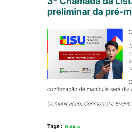
3ª Chamada da List
preliminar da pré-m
Q
O
p
2
r
Q
confirmação de matrícula será divu
Comunicação, Cerimonial e Event
Tags :
.
Notícia