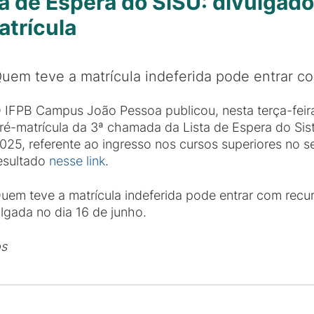
a de Espera do SiSU: divulgado
atrícula
uem teve a matrícula indeferida pode entrar co
 IFPB Campus João Pessoa publicou, nesta terça-feira 
ré-matrícula da 3ª chamada da Lista de Espera do Sis
025, referente ao ingresso nos cursos superiores no s
esultado
nesse link
.
uem teve a matrícula indeferida pode entrar com recur
lgada no dia 16 de junho.
os