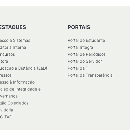
ESTAQUES
PORTAIS
esso a Sistemas
Portal do Estudante
ditoria Interna
Portal Integra
ncursos
Portal de Periódicos
itora
Portal do Servidor
ucação a Distância (EaD)
Portal da TI
ressos
Portal da Transparência
esso à Informação
cleo de Integridade e
vernança
gão Colegiados
vidoria
C-TAE