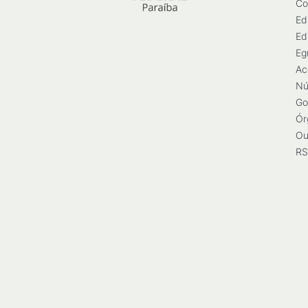
Co
Ed
Ed
Eg
Ac
Nú
Go
Ór
Ou
RS