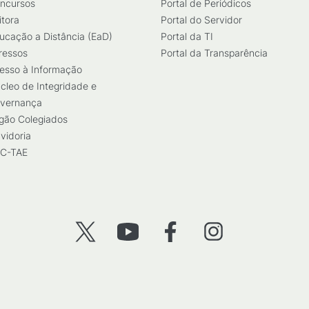
ncursos
Portal de Periódicos
itora
Portal do Servidor
ucação a Distância (EaD)
Portal da TI
ressos
Portal da Transparência
esso à Informação
cleo de Integridade e
vernança
gão Colegiados
vidoria
C-TAE