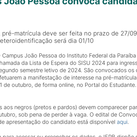
 João Pessoa convoca candida
 pré-matrícula deve ser feita no prazo de 27/09
eteroidentificação será dia 01/10
 Campus João Pessoa do Instituto Federal da Paraíba 
hamada da Lista de Espera do SISU 2024 para ingress
egundo semestre letivo de 2024. São convocados os 
fetuarem a manifestação de interesse na pré-matrícul
1 de outubro, de forma online, no Portal do Estudante
s aos negros (pretos e pardos) devem comparecer pa
 outubro, sob pena de perder à vaga. O edital de Co
l de apresentação do candidato está disponível
aqui
.
a para acessar ou preencher os dados, o IFPB dispõe d