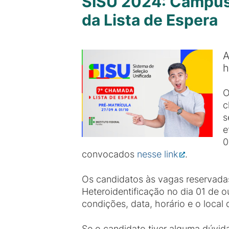
SISU 2024: Campus
da Lista de Espera
A
h
O
c
s
e
0
convocados
nesse link
.
Os candidatos às vagas reservada
Heteroidentificação no dia 01 de
condições, data, horário e o loca
Se o candidato tiver alguma dúvid