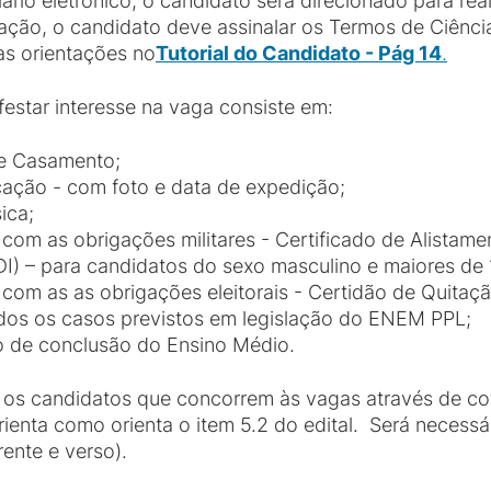
rio eletrônico, o candidato será direcionado para rea
ção, o candidato deve assinalar os Termos de Ciênci
 as orientações no
Tutorial do Candidato - Pág 14
.
star interesse na vaga consiste em:
e Casamento;
cação - com foto e data de expedição;
ica;
om as obrigações militares - Certificado de Alistamen
I) – para candidatos do sexo masculino e maiores de 
om as as obrigações eleitorais - Certidão de Quitação
dos os casos previstos em legislação do ENEM PPL;
do de conclusão do Ensino Médio.
 os candidatos que concorrem às vagas através de c
enta como orienta o item 5.2 do edital. Será necessár
rente e verso).