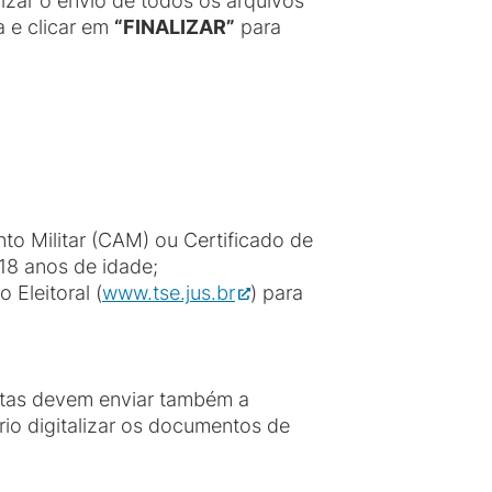
lizar o envio de todos os arquivos
a e clicar em
“FINALIZAR”
para
to Militar (CAM) ou Certificado de
18 anos de idade;
 Eleitoral (
www.tse.jus.br
) para
otas devem enviar também a
io digitalizar os documentos de