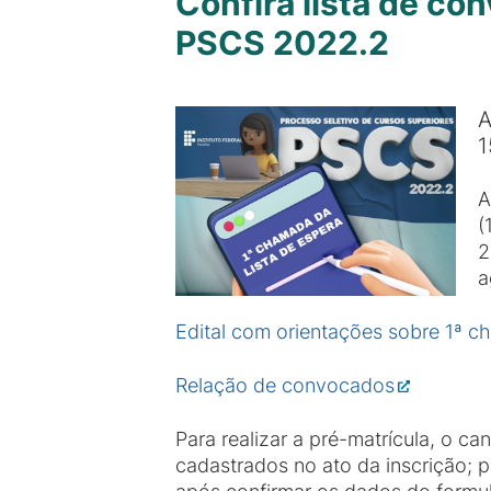
Confira lista de co
PSCS 2022.2
A
1
A
(
2
a
Edital com orientações sobre 1ª c
Relação de convocados
Para realizar a pré-matrícula, o 
cadastrados no ato da inscrição; p