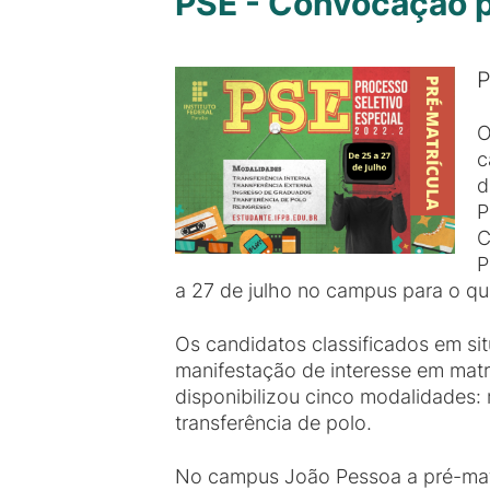
PSE - Convocação p
P
O
c
d
P
C
P
a 27 de julho no campus para o qu
Os candidatos classificados em s
manifestação de interesse em mat
disponibilizou cinco modalidades: 
transferência de polo.
No campus João Pessoa a pré-matrí