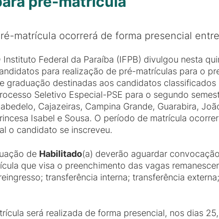
ara pré-matrícula
ré-matrícula ocorrerá de forma presencial entre
 Instituto Federal da Paraíba (IFPB) divulgou nesta qu
andidatos para realização de pré-matrículas para o p
e graduação destinadas aos candidatos classificados
rocesso Seletivo Especial-PSE para o segundo semest
abedelo, Cajazeiras, Campina Grande, Guarabira, João
rincesa Isabel e Sousa. O período de matrícula ocorre
al o candidato se inscreveu.
ituação de
Habilitado
(a) deverão aguardar convocaçã
rícula que visa o preenchimento das vagas remanescen
reingresso; transferência interna; transferência extern
cula será realizada de forma presencial, nos dias 25,