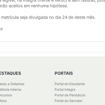
a legível, na íntegra (frente e verso) e sem rasuras, po
erão aceitos em nenhuma hipótese.
 matrícula seja divulgada no dia 24 de deste mês.
os
ESTAQUES
PORTAIS
esso a Sistemas
Portal do Estudante
ditoria Interna
Portal Integra
ncursos
Portal de Periódicos
itora
Portal do Servidor