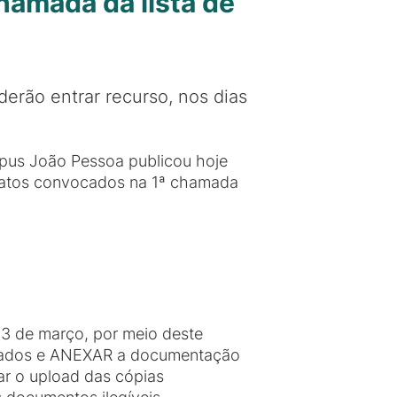
chamada da lista de
rão entrar recurso, nos dias
mpus João Pessoa publicou hoje
didatos convocados na 1ª chamada
23 de março, por meio deste
citados e ANEXAR a documentação
zar o upload das cópias