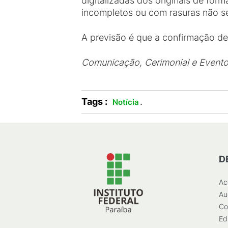
digitalizadas dos originais de form
incompletos ou com rasuras não s
A previsão é que a confirmação de
Comunicação, Cerimonial e Event
Tags :
.
Notícia
D
Ac
Au
Co
Ed