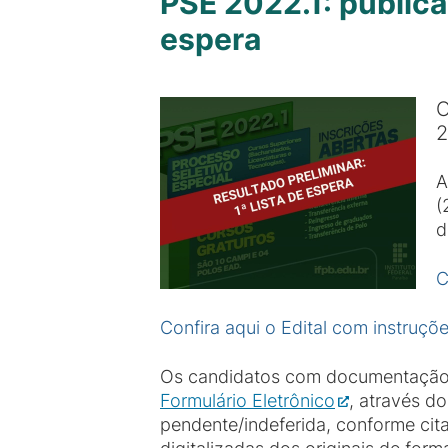
PSE 2022.1: publica
espera
O
2
A
(
d
C
Confira aqui o Edital com instruçõ
Os candidatos com documentação in
Formulário Eletrônico
, através d
pendente/indeferida, conforme cita