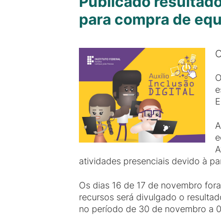
Publicado resultado 
para compra de eq
O
O
e
E
A
e
A
atividades presenciais devido à 
Os dias 16 de 17 de novembro fora
recursos será divulgado o resulta
no período de 30 de novembro a 