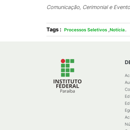
Comunicação, Cerimonial e Event
Tags :
,
.
Processos Seletivos
Notícia
D
Ac
Au
Co
Ed
Ed
Eg
Ac
Nú